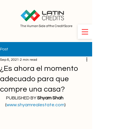
The Human Side of the Credit Score
Post
Sep 8, 2021
2 min read
¿Es ahora el momento
adecuado para que
compre una casa?
 PUBLISHED BY 
Shyam Shah 
(
www.shyamrealestate.com
)