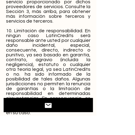
servicio proporcionado por dichos
proveedores de servicios. Consulte la
Sección 3, más arriba, para obtener
más información sobre terceros y
servicios de terceros.
10. Limitación de responsabilidad. En
ningún caso LatinCredits será
responsable ante usted por cualquier
daño incidental, especial,
consecuente, directo, indirecto o
punitivo, ya sea basado en garantía,
contrato, agravio (incluida la
negligencia), estatuto o cualquier
otra teoría legal, ya sea LatinCredits
o no. ha sido informado de la
posibilidad de tales daños. Algunas
jurisdicciones no permiten la renuncia
de garantías o la limitación de
responsabilidad en determinadas
circunstancias. En consecuencia, es
posible que algunas de las
limitaciones anteriores no se apliquen
en su caso.
11. Gobierno. Estos Términos se rigen
por las leyes del estado de Florida, sin
tener en cuenta los principios de