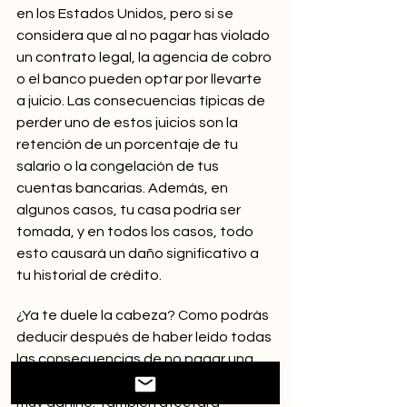
en los Estados Unidos, pero si se 
considera que al no pagar has violado 
un contrato legal, la agencia de cobro 
o el banco pueden optar por llevarte 
a juicio. Las consecuencias típicas de 
perder uno de estos juicios son la 
retención de un porcentaje de tu 
salario o la congelación de tus 
cuentas bancarias. Además, en 
algunos casos, tu casa podría ser 
tomada, y en todos los casos, todo 
esto causará un daño significativo a 
tu historial de crédito.
¿Ya te duele la cabeza? Como podrás 
deducir después de haber leído todas 
las consecuencias de no pagar una 
deuda, saltarte solo un mes o dos es 
muy dañino. También afectará 